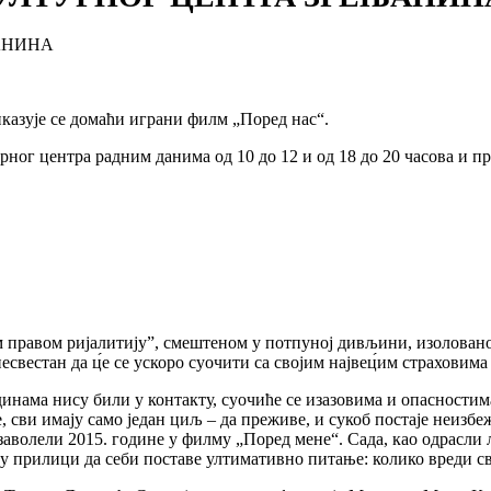
АНИНА
иказује се домаћи играни филм „Поред нас“.
рног центра радним данима од 10 до 12 и од 18 до 20 часова и пр
 правом ријалитију”, смештеном у потпуној дивљини, изолованом 
есвестан да ц́е се ускоро суочити са својим највец́им страхови
годинама нису били у контакту, суочиће се изазовима и опасност
, сви имају само један циљ – да преживе, и сукоб постаје неиз
аволели 2015. године у филму „Поред мене“. Сада, као одрасли љ
 у прилици да себи поставе ултимативно питање: колико вреди св