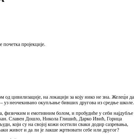
е почетка пројекције.
од цивилизације, на локацији за коју нико не зна. Желец́и да
ма – уз неочекивано окупљање бивших другова из средње школе.
има, физичким и емотивним болом, и пробудиће у себи најдубље
бежан. Славен Дошло, Никола Глишић, Дарко Ивић, Горица
уди, који су на својој кожи осетили сваки додир сазревања,
аки живот и да ли је лакше жртвовати себе или другог?