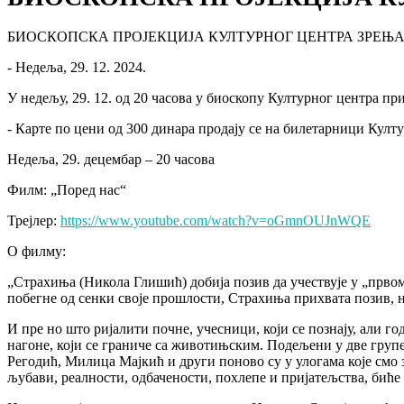
БИОСКОПСКА ПРОЈЕКЦИЈА КУЛТУРНОГ ЦЕНТРА ЗРЕЊ
- Недеља, 29. 12. 2024.
У недељу, 29. 12. од 20 часова у биоскопу Културног центра пр
- Карте по цени од 300 динара продају се на билетарници Култу
Недеља, 29. децембар – 20 часова
Филм: „Поред нас“
Трејлер:
https://www.youtube.com/watch?v=oGmnOUJnWQE
О филму:
„Страхиња (Никола Глишић) добија позив да учествује у „првом
побегне од сенки своје прошлости, Страхиња прихвата позив, н
И пре но што ријалити почне, учесници, који се познају, али 
нагоне, који се граниче са животињским. Подељени у две групе
Регодић, Милица Мајкић и други поново су у улогама које смо з
љубави, реалности, одбачености, похлепе и пријатељства, биће