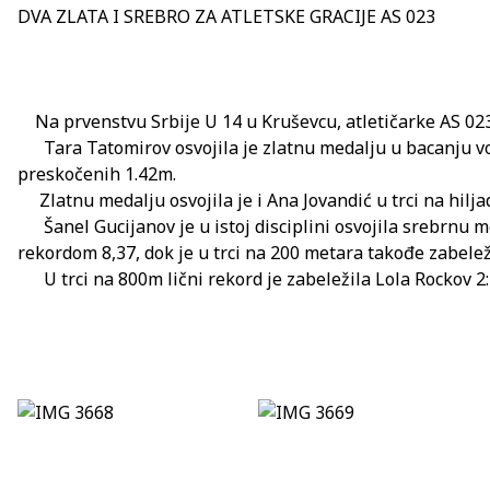
DVA ZLATA I SREBRO ZA ATLETSKE GRACIJE AS 023
Na prvenstvu Srbije U 14 u Kruševcu, atletičarke AS 023
Tara Tatomirov osvojila je zlatnu medalju u bacanju vor
preskočenih 1.42m.
Zlatnu medalju osvojila je i Ana Jovandić u trci na hilj
Šanel Gucijanov je u istoj disciplini osvojila srebrnu me
rekordom 8,37, dok je u trci na 200 metara takođe zabelež
U trci na 800m lični rekord je zabeležila Lola Rockov 2:39