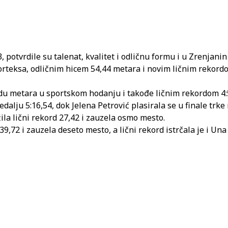
, potvrdile su talenat, kvalitet i odličnu formu i u Zrenj
teksa, odličnim hicem 54,44 metara i novim ličnim rekordom
adu metara u sportskom hodanju i takođe ličnim rekordom 4:
dalju 5:16,54, dok Jelena Petrović plasirala se u finale trk
ila lični rekord 27,42 i zauzela osmo mesto.
,72 i zauzela deseto mesto, a lični rekord istrčala je i Una