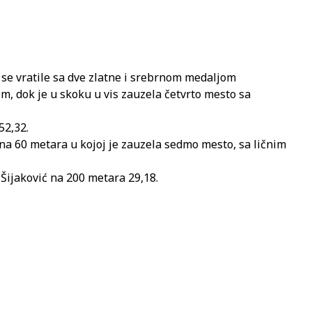
anin se vratile sa dve zlatne i srebrnom medaljom
, dok je u skoku u vis zauzela četvrto mesto sa
52,32.
e na 60 metara u kojoj je zauzela sedmo mesto, sa ličnim
 Šijaković na 200 metara 29,18.