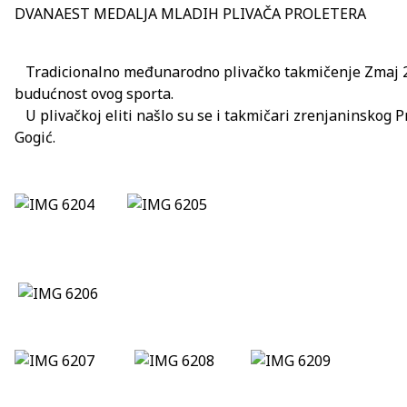
DVANAEST MEDALJA MLADIH PLIVAČA PROLETERA
Tradicionalno međunarodno
plivačko takmičenje Zmaj 2
budućnost ovog sporta.
U plivačkoj eliti našlo su se i takmičari zrenjaninskog Pr
Gogić.