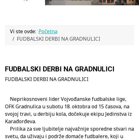
Vi ste ovde:
Početna
FUDBALSKI DERBI NA GRADNULICI
FUDBALSKI DERBI NA GRADNULICI
FUDBALSKI DERBI NA GRADNULICI
Neprikosnoveni lider Vojvođanske fudbalske lige,
OFK Gradnulica u subotu 18. oktobra od 15 časova, na
svojoj travi, u derbiju kola, dočekuje ekipu Jedinstva iz
Karađorđeva.
Prilika za sve ljubitelje najvažnije sporedne stvari na
svetu, da uživaju i podrže domaće fudbalere, koji u