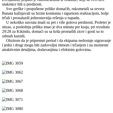
utakmice bili u prednosti.
Sve greške i propuštene prilike domaćih, rukometaši sa severa
Banata kažnjavali su brzim kontrama i sigurnom realizacijom, bolje
trčali i pronalazili jednostavnija rešenja u napadu.
U nekoliko navrata imali su pet i više golova prednosti, Proleter je
stizao, a poslednju priliku imao je dva minuta pre kraja, pri rezultatu
29:28 za Kikindu, domaći su sa krila promašili zicer i gosti su to
odmah kaznili.
Obzirom da je pripremni period i da ekipama nedostaje uigravanje
i jedni i drugi mogu biti zadovoljni ritmom i trčanjem i na momente
atraktivnim detaljima, dodavanjima i efektnim golovima.