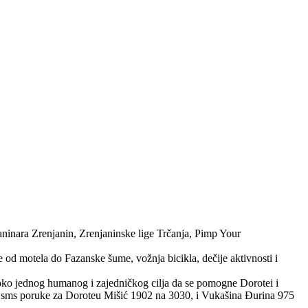
ninara Zrenjanin, Zrenjaninske lige Trčanja, Pimp Your
 od motela do Fazanske šume, vožnja bicikla, dečije aktivnosti i
i oko jednog humanog i zajedničkog cilja da se pomogne Dorotei i
je sms poruke za Doroteu Mišić 1902 na 3030, i Vukašina Đurina 975