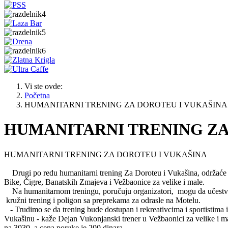
Vi ste ovde:
Početna
HUMANITARNI TRENING ZA DOROTEU I VUKAŠINA
HUMANITARNI TRENING ZA
HUMANITARNI TRENING ZA DOROTEU I VUKAŠINA
Drugi po redu humanitarni trening Za Doroteu i Vukašina, održaće se
Bike, Čigre, Banatskih Zmajeva i Vežbaonice za velike i male.
Na humanitarnom treningu, poručuju organizatori, mogu da učestvuju s
kružni trening i poligon sa preprekama za odrasle na Motelu.
- Trudimo se da trening bude dostupan i rekreativcima i sportistima 
Vukašinu - kaže Dejan Vukonjanski trener u Vežbaonici za velike i m
na 3030, a cena poruke je 200 dinara.