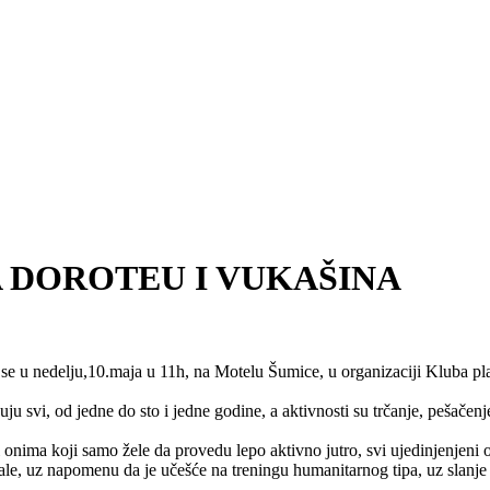
 DOROTEU I VUKAŠINA
 u nedelju,10.maja u 11h, na Motelu Šumice, u organizaciji Kluba pla
vi, od jedne do sto i jedne godine, a aktivnosti su trčanje, pešačenje
i onima koji samo žele da provedu lepo aktivno jutro, svi ujedinjenjen
ale, uz napomenu da je učešće na treningu humanitarnog tipa, uz slan