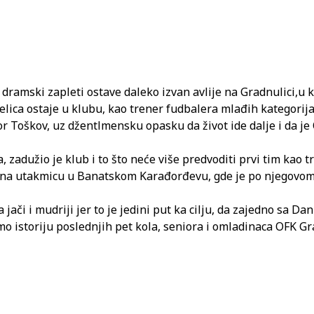
ramski zapleti ostave daleko izvan avlije na Gradnulici,u ko
ica ostaje u klubu, kao trener fudbalera mlađih kategorija 
or Toškov, uz džentlmensku opasku da život ide dalje i da je
, zadužio je klub i to što neće više predvoditi prvi tim kao t
se na utakmicu u Banatskom Karađorđevu, gde je po njegovom m
 i mudriji jer to je jedini put ka cilju, da zajedno sa Danil
emo istoriju poslednjih pet kola, seniora i omladinaca OFK 