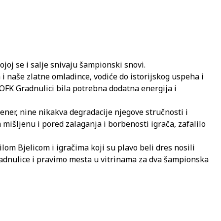
joj se i salje snivaju šampionski snovi.
i naše zlatne omladince, vodiće do istorijskog uspeha i
 OFK Gradnulici bila potrebna dodatna energija i
rener, nine nikakva degradacije njegove stručnosti i
išljenu i pored zalaganja i borbenosti igrača, zafalilo
om Bjelicom i igračima koji su plavo beli dres nosili
Gradnulice i pravimo mesta u vitrinama za dva šampionska