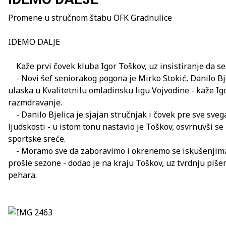
Promene u stručnom štabu OFK Gradnulice
IDEMO DALJE
Kaže prvi čovek kluba Igor Toškov, uz insistiranje da se d
- Novi šef seniorakog pogona je Mirko Stokić, Danilo Bjel
ulaska u Kvalitetnilu omladinsku ligu Vojvodine - kaže Ig
razmdravanje.
- Danilo Bjelica je sjajan stručnjak i čovek pre sve svega
ljudskosti - u istom tonu nastavio je Toškov, osvrnuvši 
sportske sreće.
- Moramo sve da zaboravimo i okrenemo se iskušenjima jači
prošle sezone - dodao je na kraju Toškov, uz tvrdnju piš
pehara.