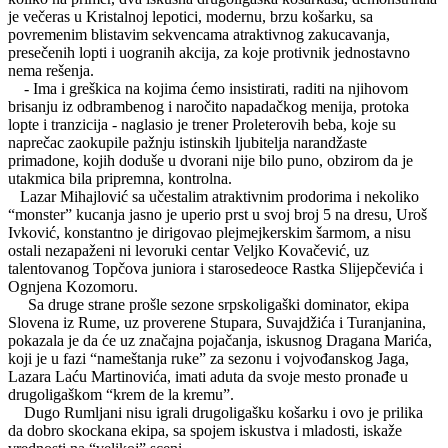
je večeras u Kristalnoj lepotici, modernu, brzu košarku, sa
povremenim blistavim sekvencama atraktivnog zakucavanja,
presečenih lopti i uogranih akcija, za koje protivnik jednostavno
nema rešenja.
- Ima i greškica na kojima ćemo insistirati, raditi na njihovom
brisanju iz odbrambenog i naročito napadačkog menija, protoka
lopte i tranzicija - naglasio je trener Proleterovih beba, koje su
naprečac zaokupile pažnju istinskih ljubitelja narandžaste
primadone, kojih doduše u dvorani nije bilo puno, obzirom da je
utakmica bila pripremna, kontrolna.
Lazar Mihajlović sa učestalim atraktivnim prodorima i nekoliko
“monster” kucanja jasno je uperio prst u svoj broj 5 na dresu, Uroš
Ivković, konstantno je dirigovao plejmejkerskim šarmom, a nisu
ostali nezapaženi ni levoruki centar Veljko Kovačević, uz
talentovanog Topčova juniora i starosedeoce Rastka Slijepčevića i
Ognjena Kozomoru.
Sa druge strane prošle sezone srpskoligaški dominator, ekipa
Slovena iz Rume, uz proverene Stupara, Suvajdžića i Turanjanina,
pokazala je da će uz značajna pojačanja, iskusnog Dragana Marića,
koji je u fazi “nameštanja ruke” za sezonu i vojvođanskog Jaga,
Lazara Laću Martinovića, imati aduta da svoje mesto pronađe u
drugoligaškom “krem de la kremu”.
Dugo Rumljani nisu igrali drugoligašku košarku i ovo je prilika
da dobro skockana ekipa, sa spojem iskustva i mladosti, iskaže