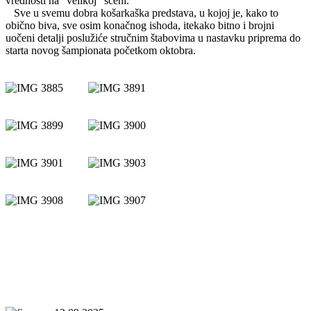
vrednosti na “velikoj” sceni.
Sve u svemu dobra košarkaška predstava, u kojoj je, kako to
obično biva, sve osim konačnog ishoda, itekako bitno i brojni
uočeni detalji poslužiće stručnim štabovima u nastavku priprema do
starta novog šampionata početkom oktobra.