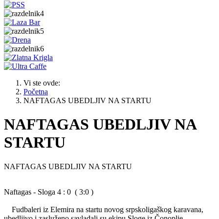
Vi ste ovde:
Početna
NAFTAGAS UBEDLJIV NA STARTU
NAFTAGAS UBEDLJIV NA
STARTU
NAFTAGAS UBEDLJIV NA STARTU
Naftagas - Sloga 4 : 0 ( 3:0 )
Fudbaleri iz Elemira na startu novog srpskoligaškog karavana,
ubedljivo i zasluženo savladali su ekipu Sloge iz Čonoplje.