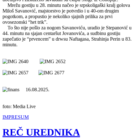
Mrežu gostiju u 28. minutu načeo je srpskoligaški kralj golova
Miloš Savanović, majstorstvo je potvrdio i u 40-om drugim
pogotkom, a propustio je nekoliko sjajnih prilika za prvi
ovosezonski “het trik”.
To što nije pošlo za nogom Savanoviću, uradio je Stepanović u
44. minutu na sjajan centaršut Jovanovića, a sudbinu gostiju
zapečatio je “prvencem” u drwsu Naftagasa, Strahinja Perin u 83.
minutu.
16.08.2025.
foto: Media Live
IMPRESUM
REČ UREDNIKA