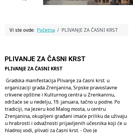
Vi ste ovde:
Početna
PLIVANJE ZA ČASNI KRST
PLIVANJE ZA ČASNI KRST
PLIVANJE ZA ČASNI KRST
Gradska manifestacija Plivanje za časni krst. u
organizaciji grada Zrenjanina, Srpske pravoslavne
crkvene opštine i Kulturnog centra u Zrenkaninu,
održaće se u nedelju, 19. januara, tačno u podne. Po
tradiciji, na Jezeru kod Malog mosta, u centru
Zrenjanina, okupljeni građani imaće priliku da uživaju
u hrabrosti i odvažnosti prijavljenih učesnika koji će u
hladnoj vodi, plivati za časni krst. - Ovo je