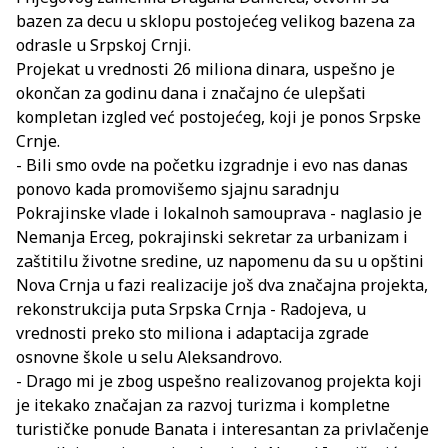
bazen za decu u sklopu postojećeg velikog bazena za
odrasle u Srpskoj Crnji.
Projekat u vrednosti 26 miliona dinara, uspešno je
okončan za godinu dana i značajno će ulepšati
kompletan izgled već postojećeg, koji je ponos Srpske
Crnje.
- Bili smo ovde na početku izgradnje i evo nas danas
ponovo kada promovišemo sjajnu saradnju
Pokrajinske vlade i lokalnoh samouprava - naglasio je
Nemanja Erceg, pokrajinski sekretar za urbanizam i
zaštitilu životne sredine, uz napomenu da su u opštini
Nova Crnja u fazi realizacije još dva značajna projekta,
rekonstrukcija puta Srpska Crnja - Radojeva, u
vrednosti preko sto miliona i adaptacija zgrade
osnovne škole u selu Aleksandrovo.
- Drago mi je zbog uspešno realizovanog projekta koji
je itekako značajan za razvoj turizma i kompletne
turističke ponude Banata i interesantan za privlačenje