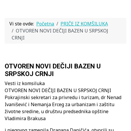
Vi ste ovde:
Početna
PRIČE IZ KOMŠILUKA
OTVOREN NOVI DEČIJI BAZEN U SRPSKOJ
CRNJI
OTVOREN NOVI DEČIJI BAZEN U
SRPSKOJ CRNJI
Vesti iz komsiluka
OTVOREN NOVI DEČIJI BAZEN U SRPSKOJ CRNJI
Pokrajinski sekretari za privredu i turizam, dr Nenad
Ivanišević i Nemanja Erceg za urbanizam i zaštitu
životne sredine, u društvu predsednika opštine
Vladimira Brakusa
i njegovog zamenila Dragana Daničića, otvorili su