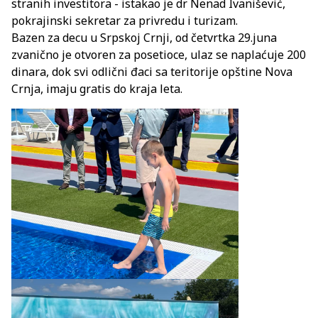
stranih investitora - istakao je dr Nenad Ivanišević,
pokrajinski sekretar za privredu i turizam.
Bazen za decu u Srpskoj Crnji, od četvrtka 29.juna
zvanično je otvoren za posetioce, ulaz se naplaćuje 200
dinara, dok svi odlični đaci sa teritorije opštine Nova
Crnja, imaju gratis do kraja leta.