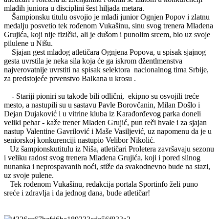
mlađih juniora u disciplini šest hiljada metara.
Šampionsku titulu osvojio je mlađi junior Ognjen Popov i zlatnu
medalju posvetio tek rođenom Vukašinu, sinu svog trenera Mladena
Grujića, koji nije fizički, ali je dušom i punolim srcem, bio uz svoje
pilulene u Nišu.
Sjajan gest mladog atletičara Ognjena Popova, u spisak sjajnog
gesta uvrstila je neka sila koja će ga iskrom džentlmenstva
najverovatnije uvrstiti na spisak selektora nacionalnog tima Srbije,
za predstojeće prvenstvo Balkana u krosu .
- Stariji pioniri su takođe bili odlični, ekipno su osvojili treće
mesto, a nastupili su u sastavu Pavle Borovčanin, Milan Došlo i
Dejan Dujaković i u vitrine kluba iz Karađorđevog parka doneli
veliki pehar - kaže trener Mladen Grujić, pun reči hvale i za sjajan
nastup Valentine Gavrilović i Maše Vasiljević, uz napomenu da je u
seniorskoj konkurenciji nastupio Velibor Nikolić.
Uz šampionskutitulu iz Niša, atletičari Proletera završavaju sezonu
i veliku radost svog trenera Mladena Grujića, koji i pored silnog
nunanka i neprospavanih noći, stiže da svakodnevno bude na stazi,
uz svoje pulene.
Tek rođenom Vukašinu, redakcija portala Sportinfo želi puno
sreće i zdravlja i da jednog dana, bude atletičar!