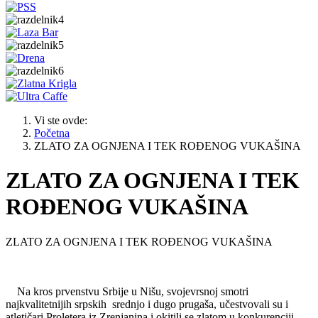
Vi ste ovde:
Početna
ZLATO ZA OGNJENA I TEK ROĐENOG VUKAŠINA
ZLATO ZA OGNJENA I TEK
ROĐENOG VUKAŠINA
ZLATO ZA OGNJENA I TEK ROĐENOG VUKAŠINA
Na kros prvenstvu Srbije u Nišu, svojevrsnoj smotri
najkvalitetnijih srpskih srednjo i dugo prugaša, učestvovali su i
atletičari Proletera iz Zrenjanina i okitili se zlatom u konkurenciji