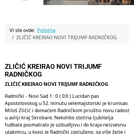
Vi ste ovde:
Početna
ZLIČIĆ KREIRAO NOVI TRIJUMF RADNIČKOG
ZLIČIĆ KREIRAO NOVI TRIJUMF
RADNIČKOG
ZLIČIĆ KREIRAO NOVI TRIJUMF RADNIČKOG
Radnički -
Novi Sad 1 : 0 ( 0:0 ) Lucidan pas
Apostolovskog u 52. minutu velemajstorski je krunisao
Miloš Zličić i domaćem Radničkom priuštio novu radost
u avliji kraj Skrobare. Nekoliko stotina ljubitelja
fudbala posmatralo je uzbudljivu i do kraja neizvesnu
utakmicu, u kojoj je Radnički zasluženo, sa više želje i