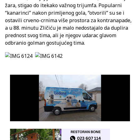
žara, stigao do itekako važnog trijumfa. Popularni
“kanarinci” nakon primljenog gola, “otvorili” su se i
ostavili crveno-crnima više prostora za kontranapade,
a u 88. minutu Zličiću je malo nedostajalo da duplira
prednost svog tima, ali je njegov udarac glavom
odbranio golman gostujućeg tima.