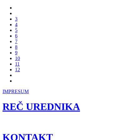
3
4
5
6
7
8
9
10
11
12
IMPRESUM
REČ UREDNIKA
KONTAKT