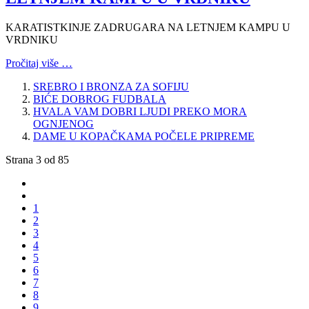
KARATISTKINJE ZADRUGARA NA LETNJEM KAMPU U
VRDNIKU
Pročitaj više …
SREBRO I BRONZA ZA SOFIJU
BIĆE DOBROG FUDBALA
HVALA VAM DOBRI LJUDI PREKO MORA
OGNJENOG
DAME U KOPAČKAMA POČELE PRIPREME
Strana 3 od 85
1
2
3
4
5
6
7
8
9