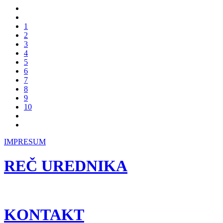
1
2
3
4
5
6
7
8
9
10
IMPRESUM
REČ UREDNIKA
KONTAKT